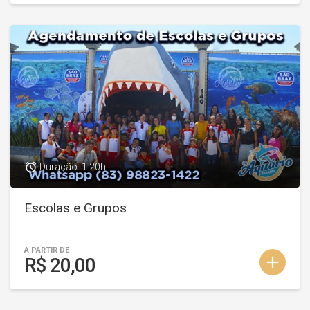
access_alarm
Duração: 1:20h
Escolas e Grupos
A PARTIR DE
add
R$ 20,00